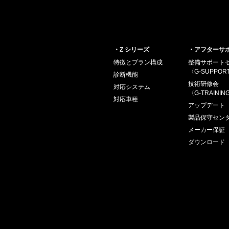
・Z シリーズ
・アフターサ
特徴とプラン構成
整備サポート
〈G-SUPPOR
診断機能
技術研修会
対応システム
〈G-TRAININ
対応車種
アップデート
製品保守セン
メーカー保証
ダウンロード