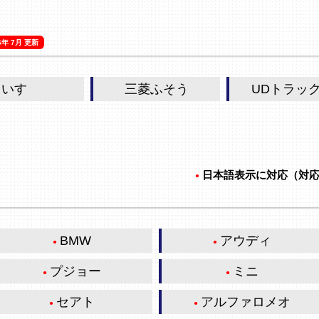
6年 7月 更新
いすゞ
三菱ふそう
UDトラッ
日本語表示に対応（対
BMW
アウディ
プジョー
ミニ
セアト
アルファロメオ