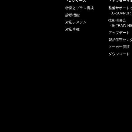
・Z シリーズ
・アフターサ
特徴とプラン構成
整備サポート
〈G-SUPPOR
診断機能
技術研修会
対応システム
〈G-TRAININ
対応車種
アップデート
製品保守セン
メーカー保証
ダウンロード