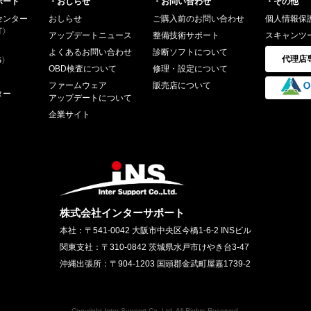
ポート
・おしらせ
・お問い合わせ
・その他
センター
おしらせ
ご購入前のお問い合わせ
個人情報保
T〉
アップデートニュース
整備技術サポート
スキャンツ
よくあるお問い合わせ
診断ソフトについて
代理店
G〉
OBD検査について
修理・設定について
ファームウェア
販売店について
ター
アップデートについて
企業サイト
株式会社インターサポート
本社
〒541-0042 大阪市中央区今橋1-6-2 INSビル
関東支社
〒310-0842 茨城県水戸市けやき台3-47
沖縄出張所
〒904-1203 国頭郡金武町屋嘉1739-2
Copyright Inter Support Co.,Ltd. All Rights Reserved.